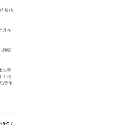
传统胶粘
尤其在
几种胶
上改善
于工程
场竞争
有多久？