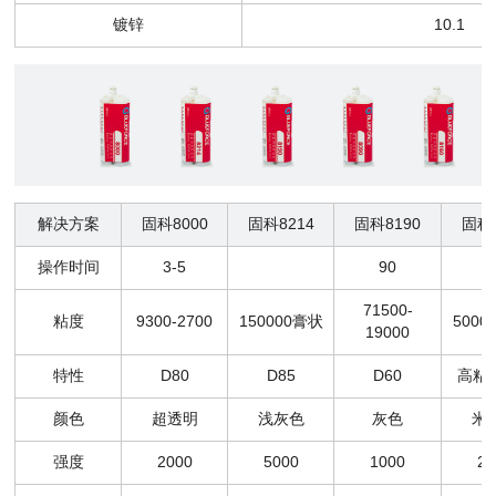
镀锌
10.1
解决方案
固科8000
固科8214
固科8190
固科8
操作时间
3-5
90
71500-
粘度
9300-2700
150000膏状
5000-
19000
特性
D80
D85
D60
高粘度
颜色
超透明
浅灰色
灰色
米
强度
2000
5000
1000
25