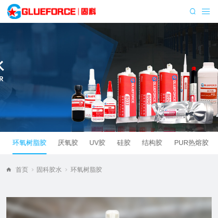
胶
环氧树脂胶
厌氧胶
UV胶
硅胶
结构胶
PUR热熔胶
首页
固科胶水
环氧树脂胶