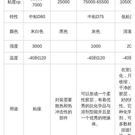
粘度cp
25000
75000-65500
10500-
7000
特性
中粘D80
中粘D75
低粘度
颜色
米白色
黑色
灰色
清澈
强度
3000
1000
200
温度
-40到120
-40到120
-40到
在室温
化，只
收缩，
干净的
可以形成一个柔
胶层，
封装需要
性胶层，有着优
好的耐
散热和热
秀的抗化学品与
性。它
用途
粘接
冲击性的
溶剂型能并且是
种化学
部件
一个优秀的绝缘
剂，可
体。
多数材
括玻璃