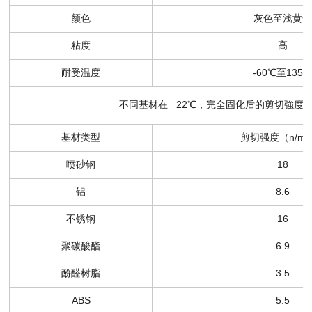
颜色
灰色至浅黄色
粘度
高
耐受温度
-60℃至135
不同基材在 22℃，完全固化后的剪切強度
基材类型
剪切强度（n/m
喷砂钢
18
铝
8.6
不锈钢
16
聚碳酸酯
6.9
酚醛树脂
3.5
ABS
5.5