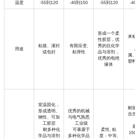
温度
-55到120
-40到150
-55到120
-40
形成一个柔
来粘
性胶层，优
粘接、灌封
有限应变,
秀的抗化学
用途
，包
或包封
粘弹性
品与溶剂，
属、
优秀的电绝
塑料
缘体
室温固化，
耐振
形成透明、
优秀的机械
击负
钢性、可加
与电气熟悉
工胶层
工业级
最高
耐多种化
可暴露于
柔性, 粘
150
学品与溶剂
多种化学品
度：中等,
可