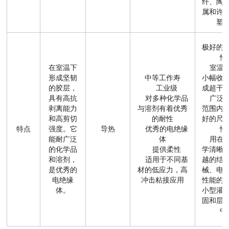
纤、陶
属和许
塑
极好的
性
在室温下
室温固
形成坚韧
中等工作寿
小幅收
的胶层，
工业级
成超干
具有高抗
对多种化学品
广泛的
剥离能力
与溶剂有着优秀
范围内
和高剪切
的耐性
好的尺
特点
强度。它
导热
优秀的电绝缘
性
能耐广泛
体
用在要
的化学品
提供柔性
学清晰
和溶剂，
适用于不同基
越的结
是优秀的
材的低应力，高
械、电
电绝缘
冲击粘接应用
性能的
体。
小型灌
固和层
中