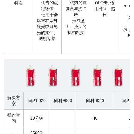
特点
优秀的点
优秀的抗
耐冲击, 适
mm
绝缘体
剥离与抗冲
用时间：超
适用于会
击
长
高耐
爆率在紫外
形成坚
耐
线光或可见
固、强大的
线，
光的柔性、
机构粘接
外
透明粘接
解决方
固科8020
固科9003
固科8040
固科80
案
操作时
20分钟
40
30
间
65000-