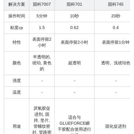
解决方案
固科7007
固科701
固科745
操作时间
5分钟
10秒
20秒
粘度cp
1.5
0.62
0.4
表面停留2
特性
表面停留2小时
表面停留1分钟
小时
半透明的,
颜色
琥珀, 黄色
超透明
透明、浅琥珀色
的
强度
-
-
-
温度
-
-
-
厌氧胶促
进剂, 固
适合与
持, 垫片,
GLUEFORCE瞬
用途
管螺纹密
固化促进剂
干胶配合使用进行
封, 管路密