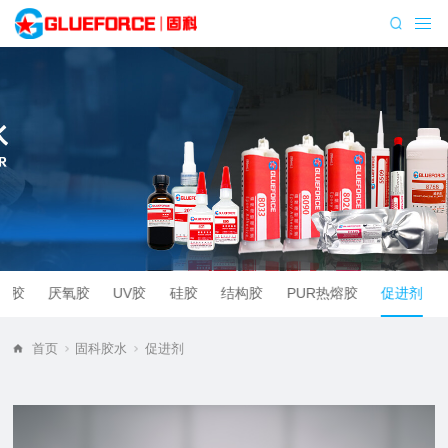
脂胶
厌氧胶
UV胶
硅胶
结构胶
PUR热熔胶
促进剂
首页
固科胶水
促进剂