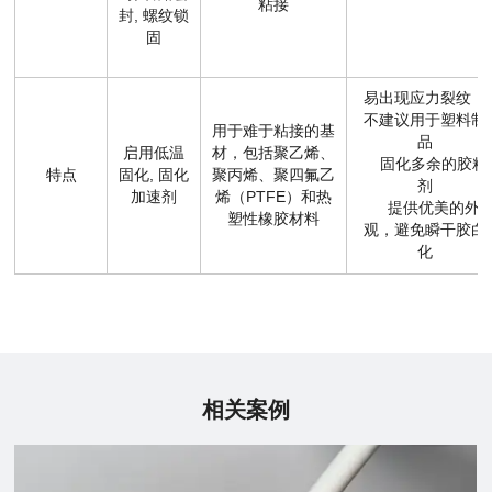
粘接
封, 螺纹锁
固
易出现应力裂纹，
不建议用于塑料制
用于难于粘接的基
品
启用低温
材，包括聚乙烯、
固化多余的胶粘
特点
固化, 固化
聚丙烯、聚四氟乙
剂
加速剂
烯（PTFE）和热
提供优美的外
塑性橡胶材料
观，避免瞬干胶白
化
相关案例