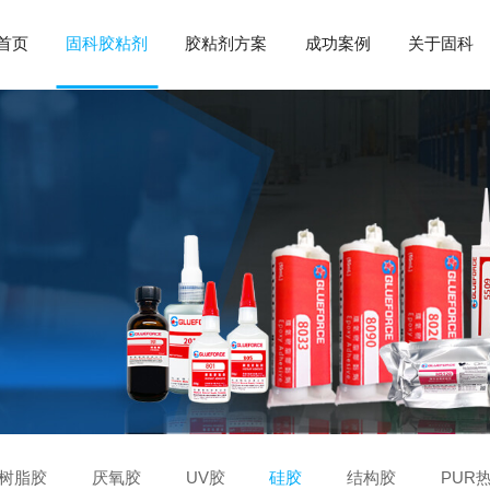
首页
固科胶粘剂
胶粘剂方案
成功案例
关于固科
树脂胶
厌氧胶
UV胶
硅胶
结构胶
PUR