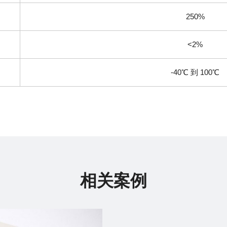
250%
<2%
-40
℃
到
100
℃
相关案例