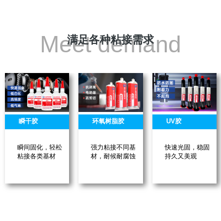
Meet demand
满足各种粘接需求
瞬干胶
环氧树脂胶
UV胶
瞬间固化，轻松
强力粘接不同基
快速光固，稳固
粘接各类基材
材，耐候耐腐蚀
持久又美观