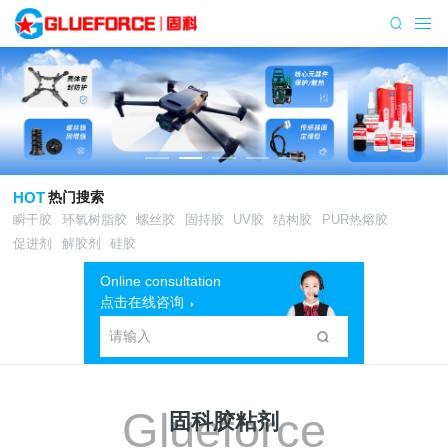
HOT
热门搜索
瞬干胶
环氧树脂胶
螺丝胶
固持胶
UV胶
结构胶
PUR热熔胶
促进剂
解胶剂
硅胶
Online consultation
点击在线咨询
Glueforce
固科胶粘剂