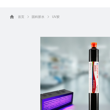
首页
固科胶水
UV胶