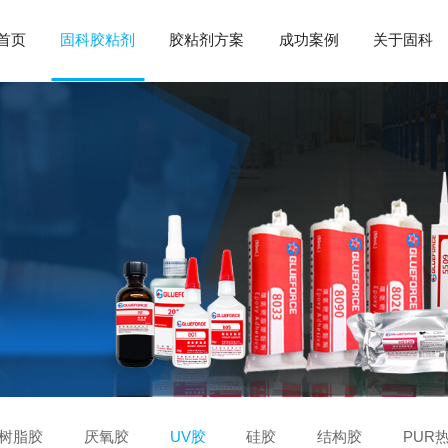
首页
固科胶粘剂
胶粘剂方案
成功案例
关于固科
树脂胶
厌氧胶
UV胶
硅胶
结构胶
PUR