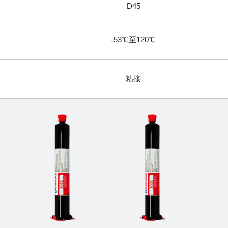
D45
-53℃至120℃
粘接