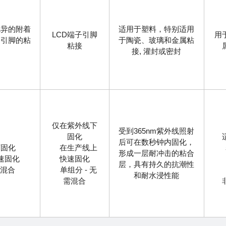
优异的附着
适用于塑料，特别适用
LCD端子引脚
用
子引脚的粘
于陶瓷、玻璃和金属粘
粘接
接, 灌封或密封
仅在紫外线下
受到365nm紫外线照射
固化
适
后可在数秒钟内固化，
固化
在生产线上
表
形成一层耐冲击的粘合
速固化
快速固化
层，具有持久的抗潮性
需混合
单组分 - 无
和耐水浸性能
需混合
非