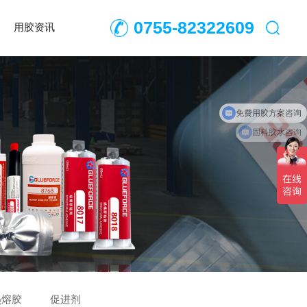
0755-82322609
用胶资讯
固科胶水咨询
热熔胶
促进剂