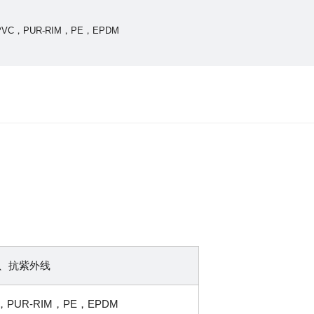
，PUR-RIM，PE，EPDM
、抗紫外线
UR-RIM，PE，EPDM