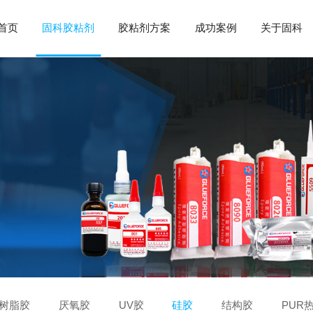
首页
固科胶粘剂
胶粘剂方案
成功案例
关于固科
树脂胶
厌氧胶
UV胶
硅胶
结构胶
PUR