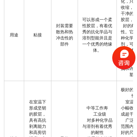
化，只
收缩，
干净的
可以形成一个柔
胶层，
封装需要
性胶层，有着优
好的耐
散热和热
秀的抗化学品与
性。它
用途
粘接
冲击性的
溶剂型能并且是
种化学
部件
一个优秀的绝缘
剂，可
体。
多数材
括玻璃
纤、陶
属和许
塑
极好的
性
在室温下
室温固
形成坚韧
中等工作寿
小幅收
的胶层，
工业级
成超干
具有高抗
对多种化学品
广泛的
剥离能力
与溶剂有着优秀
范围内
和高剪切
的耐性
好的尺