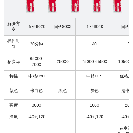
解决方
固科8020
固科9003
固科8040
固科80
案
操作时
20分钟
40
30
间
65000-
粘度cp
25000
75000-65500
10500-
7000
特性
中粘D80
中粘D75
低粘度
颜色
米白色
黑色
灰色
清澈
强度
3000
1000
200
温度
-40到120
-40到120
-40到
在室温