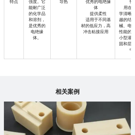
特点
强度。它
导热
优秀的电绝缘
性
能耐广泛
体
用在要
的化学品
提供柔性
学清晰
和溶剂，
适用于不同基
越的结
是优秀的
材的低应力，高
械、电
电绝缘
冲击粘接应用
性能的
体。
小型灌
固和层
中
相关案例