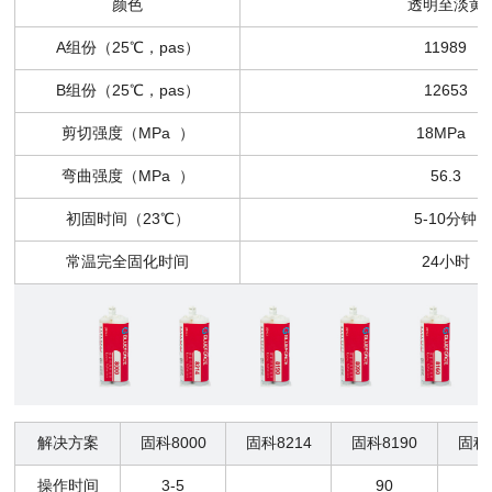
颜色
透明至淡黄
A组份（25℃，pas）
11989
B组份（25℃，pas）
12653
剪切强度（MPa ）
18MPa
弯曲强度（MPa ）
56.3
初固时间（23℃）
5-10分钟
常温完全固化时间
24小时
解决方案
固科8000
固科8214
固科8190
固科8
操作时间
3-5
90