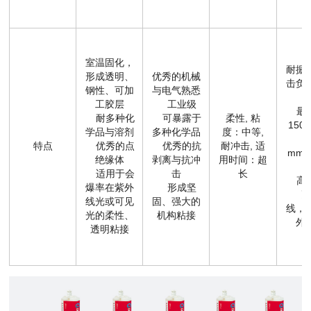
室温固化，
耐振
形成透明、
优秀的机械
击负
钢性、可加
与电气熟悉
工胶层
工业级
最高
耐多种化
可暴露于
柔性, 粘
150
学品与溶剂
多种化学品
度：中等,
可
特点
优秀的点
优秀的抗
耐冲击, 适
mm
绝缘体
剥离与抗冲
用时间：超
适用于会
击
长
高耐
爆率在紫外
形成坚
耐
线光或可见
固、强大的
线，
光的柔性、
机构粘接
外
透明粘接