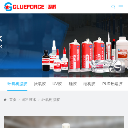
胶
环氧树脂胶
厌氧胶
UV胶
硅胶
结构胶
PUR热熔胶
首页
固科胶水
环氧树脂胶