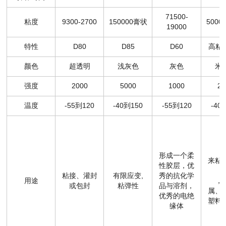
71500-
粘度
9300-2700
150000膏状
5000-
19000
特性
D80
D85
D60
高粘度
颜色
超透明
浅灰色
灰色
米
强度
2000
5000
1000
25
温度
-55到120
-40到150
-55到120
-40
形成一个柔
来粘
性胶层，优
粘接、灌封
有限应变,
秀的抗化学
用途
，包
或包封
粘弹性
品与溶剂，
属、
优秀的电绝
塑料
缘体