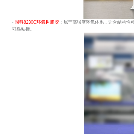
- 
固科8230C环氧树脂胶
：属于高强度环氧体系，适合结构性
可靠粘接。 