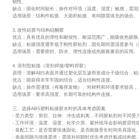
韧性。  
缺点：固化时间较长，操作对环境（温度、湿度）敏感，需混胶
适用场景：结构件粘接、大面积粘接、有间隙需填充的场合。
3. 改性硅胶与结构硅酮胶
优点：具有优良的弹性和耐候性、耐温范围广，能吸收热膨胀差
缺点：粘接强度通常低于刚性胶粘剂，固化期间需湿度参与（部
适用场景：需要密封、防水、弹性连接或热膨胀兼容的应用。
4. 溶剂型粘接（溶剂焊接/塑料焊胶）
原理：溶解ABS表面并通过塑化层互渗而形成分子级结合，粘
优点：能获得非常牢固的结合，适合结构性连接。  
缺点：操作需谨慎（有毒挥发物）、对材料和环境要求较高，且
适用场景：要求高强度、长期可靠的结构件连接。
三、选择ABS塑料粘接胶水时的具体考虑因素
- 受力类型：剪切、拉伸、冲击或剥离，不同胶粘剂对不同受力
- 工作环境：温度、湿度、化学介质、紫外线等会影响胶层性
- 装配工艺：是否需要快速固化、是否能接受长时间夹具固化、
- 表面间隙与填缝需求：需填补间隙时优先考虑环氧或结构胶。