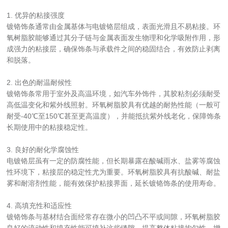
1. 优异的粘接强度  
镀铬饰条通常由金属基体与电镀铬层组成，表面光滑且不易粘接。环
氧树脂胶能够通过其分子链与金属表面发生物理和化学吸附作用，形
成强力的粘接层，确保饰条与承载件之间的稳固结合，有效防止剥离
和脱落。
2. 出色的耐温耐候性  
镀铬饰条常用于室外及高温环境，如汽车外饰件，其胶粘剂必须耐受
高低温变化和紫外线照射。环氧树脂胶具有优越的耐热性能（一般可
耐受-40℃至150℃甚至更高温度），并能抵抗紫外线老化，保障饰条
长期使用中的粘接稳定性。
3. 良好的耐化学腐蚀性  
电镀铬层虽有一定的防腐性能，但长期暴露在酸碱雨水、盐雾等腐蚀
性环境下，粘接层的稳定性尤为重要。环氧树脂胶具有抗酸碱、耐盐
雾和耐溶剂性能，能有效保护粘接界面，延长镀铬饰条的使用寿命。
4. 高填充性和适应性  
镀铬饰条与基材结合面经常存在微小的凹凸不平或间隙，环氧树脂胶