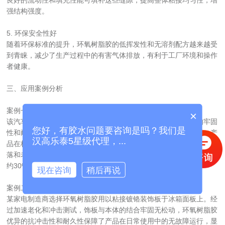
良好的流动性和填充性能可填补这些缝隙，提高整体粘接均匀性，增
强结构强度。
5. 环保安全性好  
随着环保标准的提升，环氧树脂胶的低挥发性和无溶剂配方越来越受
到青睐，减少了生产过程中的有害气体排放，有利于工厂环境和操作
者健康。
三、应用案例分析
案例一：某高端汽车品牌镀铬饰条粘接  
×
该汽车品牌对车辆外观装饰的质量要求极高，特别是镀铬饰条的牢固
您好，有胶水问题要咨询是吗？我们是
性和耐用性。采用专用双组份环氧树脂胶进行饰条的粘接固定后，产
汉高乐泰5星级代理，...
品在极端气候条件（严寒、炎热、高湿）测试中表现出色，无明显脱
落和老化现象。相比传统有机硅胶，该环氧树脂胶的粘接强度提高了
约30%，极大提升了用户体验和品牌信誉。
现在咨询
稍后再说
案例二：家电行业镀铬装饰板的应用  
某家电制造商选择环氧树脂胶用以粘接镀铬装饰板于冰箱面板上。经
过加速老化和冲击测试，饰板与本体的结合牢固无松动，环氧树脂胶
优异的抗冲击性和耐久性保障了产品在日常使用中的无故障运行，显