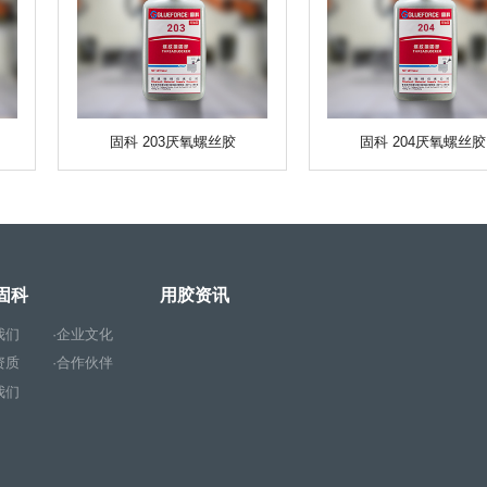
固科 203厌氧螺丝胶
固科 204厌氧螺丝胶
固科
用胶资讯
我们
·企业文化
资质
·合作伙伴
我们