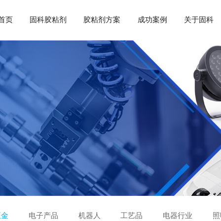
首页
固科胶粘剂
胶粘剂方案
成功案例
关于固科
五金
电子产品
机器人
工艺品
电器行业
照