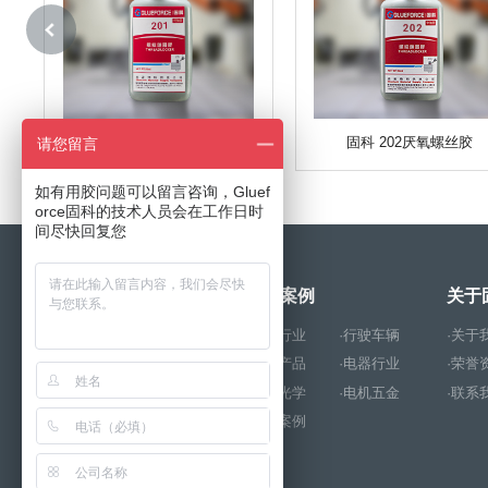
固科201厌氧螺丝胶
固科 202厌氧螺丝胶
请您留言
如有用胶问题可以留言咨询，Gluef
orce固科的技术人员会在工作日时
间尽快回复您
产品中心
成功案例
关于
·厌氧胶
·解胶剂
·玩具行业
·行驶车辆
·关于
·环氧树脂胶
·结构胶
·电子产品
·电器行业
·荣誉
·PUR热熔胶
·硅胶
·照明光学
·电机五金
·联系
·UV胶
·瞬干胶
·其他案例