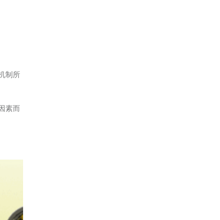
机制所
因素而