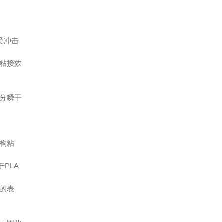
受冲击
善粘接效
分瞬干
构粘
PLA
下的表