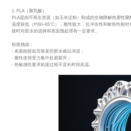
1. PLA（聚乳酸）
PLA是由可再生资源（如玉米淀粉）制成的生物降解热塑性
温度较低（约60–65°C），脆性较大，抗冲击性和耐热性相
接时对胶水的选择和表面预处理有一定要求。
粘接挑战：
- 表面能较低导致某些胶水难以润湿；
- 脆性使得受力集中处易裂开；
- 热敏感性要求粘接过程不宜长时间高温。