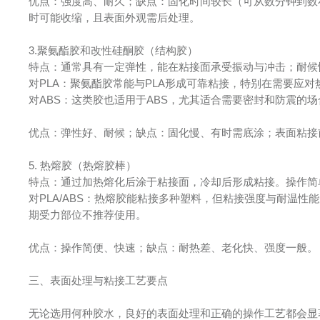
优点：强度高、耐久；缺点：固化时间较长（可从数分钟到数
时可能收缩，且表面外观需后处理。
3.聚氨酯胶和改性硅酮胶（结构胶）
特点：通常具有一定弹性，能在粘接面承受振动与冲击；耐候
对PLA：聚氨酯胶常能与PLA形成可靠粘接，特别在需要应
对ABS：这类胶也适用于ABS，尤其适合需要密封和防震的场
优点：弹性好、耐候；缺点：固化慢、有时需底涂；表面粘接
5. 热熔胶（热熔胶棒）
特点：通过加热熔化后涂于粘接面，冷却后形成粘接。操作简
对PLA/ABS：热熔胶能粘接多种塑料，但粘接强度与耐温
期受力部位不推荐使用。
优点：操作简便、快速；缺点：耐热差、老化快、强度一般。
三、表面处理与粘接工艺要点
无论选用何种胶水，良好的表面处理和正确的操作工艺都会显