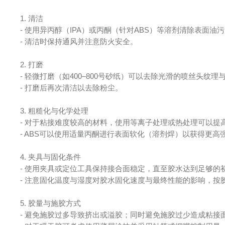
1. 清洁
- 使用异丙醇（IPA）或丙酮（针对ABS）等溶剂清除表面
- 清洁时保持通风并注意防火安全。
2. 打磨
- 轻微打磨（如400–800号砂纸）可以去除光滑的喷丝头
- 打磨后再次清洁以去除粉尘。
3. 粗糙化与化学处理
- 对于粘接难度较高的材料，使用等离子处理或热处理可以
- ABS可以使用适量丙酮进行表面软化（溶剂焊）以获得更高
4. 夹具与固化条件
- 使用夹具或定位工具保持接合面稳定，直至胶水达到足够的
- 注意固化温度与湿度对胶水固化速度与最终性能的影响，按
5. 胶量与施胶方式
- 避免施胶过多导致挤出或溢胶；同时避免施胶过少造成粘接