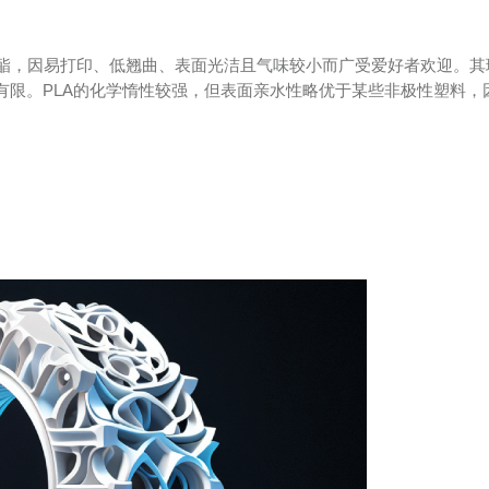
聚酯，因易打印、低翘曲、表面光洁且气味较小而广受爱好者欢迎。其
对有限。PLA的化学惰性较强，但表面亲水性略优于某些非极性塑料，