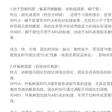
1.快干型瞬间胶（氰基丙烯酸酯，俗称超级胶、瞬干胶）
特点：固化速度快（秒至分钟级），适用于小面积接合，使用
对PLA：瞬干胶通常对PLA有良好粘接效果，尤其对小尺寸
时容易沿胶线断裂；因此在承受冲击或弯曲应力的场合应谨慎
对ABS：瞬干胶也可用于ABS的粘接，但由于ABS表面较
果。
优点：快、方便、固化时间短；缺点：脆性较大，受湿度与微
胶固化时可能出现“白化”现象（表面呈雾状晶体化），影响外
2.环氧树脂胶（双组份环氧胶）
特点：由树脂与固化剂按比例混合固化，固化后具有较高的粘
接。
对PLA：环氧树脂对PLA通常能形成较可靠的连接，尤其在
脆性导致的断裂风险。固化时间可通过调配不同固化剂调整。
对ABS：环氧树脂也能与ABS良好粘接，常用于结构件或需
现。