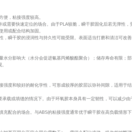
方便，粘接强度较高。
零件或需要快速定位的场合。由于PLA较脆，瞬干胶固化后若无弹性，
使用或配合结构加固。
非极性，瞬干胶的浸润性与持久性可能受限。表面适当打磨和清洁可改
量水分影响大（水分会促进氰基丙烯酸酯聚合）；储存寿命有限；部
观。
接强度和较好的耐化学性，可形成较厚的胶层以弥补间隙，适用于结
需要承载或填缝的情况下。由于环氧胶本身具有一定韧性，可以减少由于
要填充配合的场合。与ABS的粘接强度通常优于瞬干胶在高负载情形