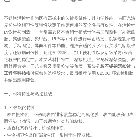
不锈钢活检针作为医疗器械中的关键零部件，其力学性能、表面光洁
度和生物相容性等特性决定了临床使用的安全性与有效性。在活检针
的设计与制造中，常常需要将不锈钢针柄或针体与工程塑料（如聚酰
胺、聚碳酸酯、聚甲醛、PPS等）部件进行牢固粘接，以实现复杂结
构、手柄固定、导向组件等功能。选择合适的胶水不仅关系到粘接强
度，还影响耐候性、耐化学腐蚀性、加工便利性以及后续消毒/灭菌
过程中的稳定性。本文从材料特性、粘接机理、常见胶粘剂类型、表
面处理方法、工艺参数及质量控制等角度，系统分析
不锈钢活检针与
工程塑料粘接
时应如何选择胶水，最后推荐使用 8230C 环氧树脂胶
并给出应用建议。
一、材料特性与粘接挑战
1. 不锈钢的特性
- 表面惯性强：不锈钢表面通常覆盖稳定的氧化膜，表面能较高但表
面污染（油污、加工残留物）会影响粘接。
- 热膨胀系数较小，机械刚性高。
- 生物相容性及耐腐蚀性好，常用于医疗器械。