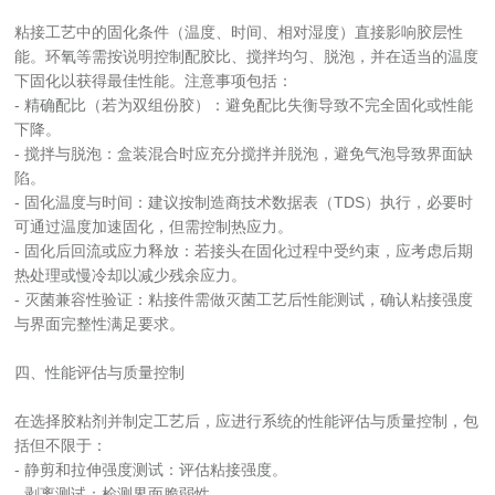
粘接工艺中的固化条件（温度、时间、相对湿度）直接影响胶层性
能。环氧等需按说明控制配胶比、搅拌均匀、脱泡，并在适当的温度
下固化以获得最佳性能。注意事项包括：
- 精确配比（若为双组份胶）：避免配比失衡导致不完全固化或性能
下降。
- 搅拌与脱泡：盒装混合时应充分搅拌并脱泡，避免气泡导致界面缺
陷。
- 固化温度与时间：建议按制造商技术数据表（TDS）执行，必要时
可通过温度加速固化，但需控制热应力。
- 固化后回流或应力释放：若接头在固化过程中受约束，应考虑后期
热处理或慢冷却以减少残余应力。
- 灭菌兼容性验证：粘接件需做灭菌工艺后性能测试，确认粘接强度
与界面完整性满足要求。
四、性能评估与质量控制
在选择胶粘剂并制定工艺后，应进行系统的性能评估与质量控制，包
括但不限于：
- 静剪和拉伸强度测试：评估粘接强度。
- 剥离测试：检测界面脆弱性。