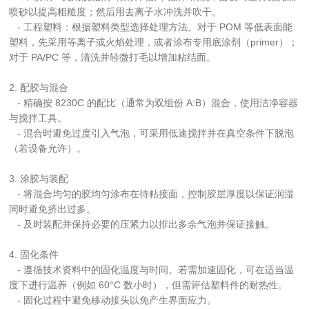
喷砂以提高粗糙度；然后用去离子水冲洗并吹干。
   - 工程塑料：根据塑料类型选择处理方法。对于 POM 等低表面能
塑料，先采用等离子或火焰处理，或者涂布专用底涂剂（primer）；
对于 PA/PC 等，清洗并轻微打毛以增加粘结面。
2. 配胶与混合
   - 精确按 8230C 的配比（通常为双组份 A:B）混合，使用洁净容器
与搅拌工具。
   - 混合时避免过度引入气泡，可采用低速搅拌并在真空条件下脱泡
（若设备允许）。
3. 涂胶与装配
   - 将混合均匀的胶均匀涂布在待粘接面，控制胶层厚度以保证润湿
同时避免挤出过多。
   - 及时装配并保持必要的压紧力以排出多余气泡并保证接触。
4. 固化条件
   - 遵循技术资料中的固化温度与时间。若需加速固化，可在适当温
度下进行温养（例如 60°C 数小时），但需评估塑料件的耐热性。
   - 固化过程中避免移动接头以免产生界面应力。