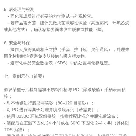
5. 后处理与检测
   - 固化完成后进行必要的力学测试与外观检查。
   - 若产品需灭菌，建议先做灭菌兼容性试验（高压蒸汽、环氧乙烷
或其他方式），确认粘接界面未发生脱胶或性能下降。
6. 安全与环保
   - 操作人员需佩戴相应防护（手套、护目镜、局部通风），处理未
固化树脂时注意避免皮肤接触与吸入挥发物。
   - 遵守化学品安全数据表（SDS）中的处置与储存规定。
七、案例示范（简要）
假设某型号活检针需将不锈钢针柄与 PC（聚碳酸酯）手柄表面粘
接：
- 对不锈钢进行脱脂与喷砂（80–120 目喷砂）；
- 对 PC 进行等离子处理并喷涂底涂剂（若需要）；
- 使用 8230C 环氧双组份胶，按推荐配比混合并脱泡后涂布；
- 装配后在室温下固化 24 小时或在 60°C 下固化 2–4 小时（具体以 
TDS 为准）；