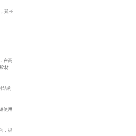
，延长
，在高
胶材
封结构
短使用
合，提