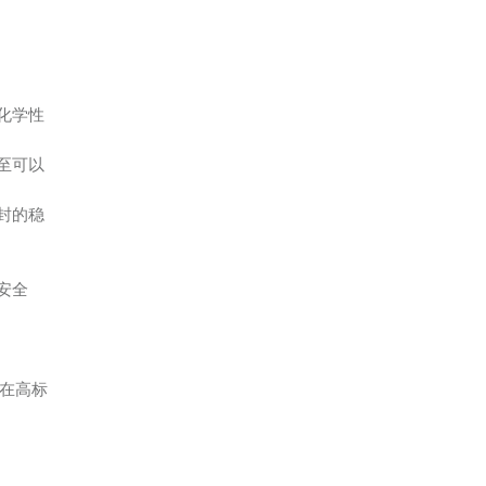
化学性
至可以
封的稳
安全
在高标