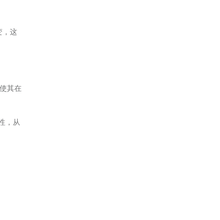
变，这
使其在
性，从