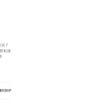
提供了
硅胶粘接
用
灌封防护