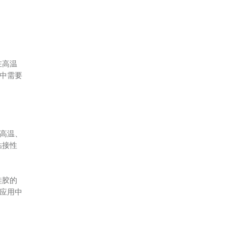
在高温
中需要
高温、
粘接性
硅胶的
应用中