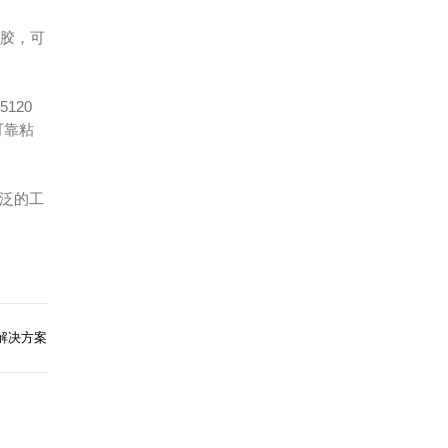
硅胶，可
120
可靠粘
泛的工
水解决方案