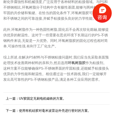
耐化学腐蚀性和机械强度,广泛应用于各种材料的粘接领域。与PS和
不锈钢相比,环氧树脂分子结构中含有极性基团,能够与两种材料形成
牢固的共价键和氢键。在恰当的固化条件下,环氧树脂胶可以实现PS
和不锈钢之间的可靠连接,并赋予粘接接头良好的力学性能。
此外,环氧树脂作为一种热固性树脂,固化后不会再次软化熔融,能够提
供优异的耐温性。这对于一些需要在恶劣环境下长期运行的PS-不锈
钢构件来说,无疑是一大优势。同时,环氧树脂胶的固化过程也相对简
单,可操作性强,有利于工厂化生产。
综上所述,在解决PS材料与不锈钢粘接问题时,我们应当先采取表面预
处理技术改善两种材料的亲和力,然后选用
环氧树脂胶
作为粘接剂。
这种方案不仅能够确保PS-不锈钢界面的牢固粘接,还能赋予粘接接头
优异的力学性能和耐温性。相信通过这一技术路线,我们一定能够开
发出高可靠性的PS-不锈钢粘接产品,满足各种工业应用的需求。
上一篇：UV胶固定无刷电机磁铁的方案。
下一篇：使用有机硅胶对毫米波雷达外壳进行密封的方案。