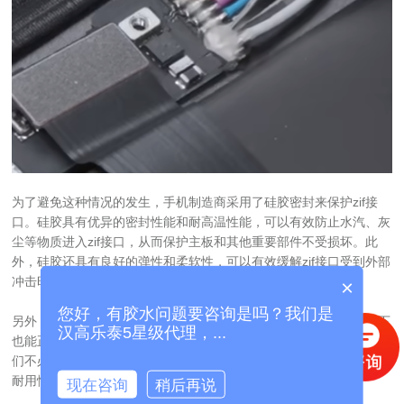
为了避免这种情况的发生，手机制造商采用了硅胶密封来保护zif接
口。硅胶具有优异的密封性能和耐高温性能，可以有效防止水汽、灰
尘等物质进入zif接口，从而保护主板和其他重要部件不受损坏。此
外，硅胶还具有良好的弹性和柔软性，可以有效缓解zif接口受到外部
冲击时产生的压力，从而减少zif接口的损坏风险。
×
您好，有胶水问题要咨询是吗？我们是
另外，硅胶密封还能够提高手机的防水性能，让手机在潮湿的环境下
汉高乐泰5星级代理，...
也能正常使用。这对于那些经常在户外活动的用户来说尤为重要，他
们不必担心手机因为进水而受损。因此，可以说硅胶密封是提升手机
耐用性和稳定性的重要一环。
现在咨询
稍后再说