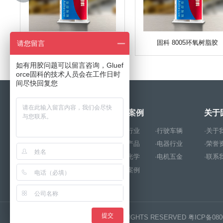
固科 8000环氧树脂胶
固科 8005环氧树脂胶
请您留言
如有用胶问题可以留言咨询，Gluef
orce固科的技术人员会在工作日时
间尽快回复您
产品中心
成功案例
关于
·厌氧胶
·解胶剂
·玩具行业
·行驶车辆
·关于
·环氧树脂胶
·结构胶
·电子产品
·电器行业
·荣誉
·PUR热熔胶
·硅胶
·照明光学
·电机五金
·联系
·UV胶
·瞬干胶
·其他案例
提交
版权所有 COPYRIGHT © 2023 ALL RIGHTS RESERVED
粤ICP备080