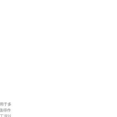
用于多
值得作
工况以