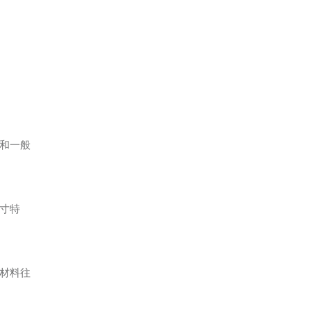
和一般
寸特
材料往