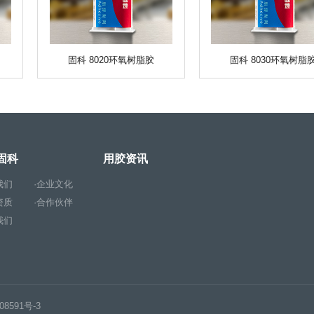
固科 8020环氧树脂胶
固科 8030环氧树脂
固科
用胶资讯
我们
·企业文化
资质
·合作伙伴
我们
08591号-3