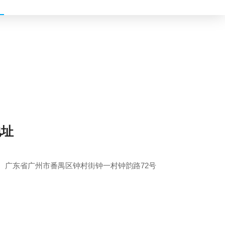
地址
广东省广州市番禺区钟村街钟一村钟韵路72号