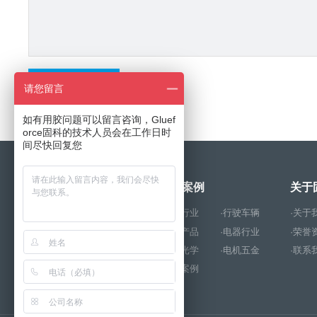
请您留言
如有用胶问题可以留言咨询，Gluef
orce固科的技术人员会在工作日时
间尽快回复您
产品中心
成功案例
关于
·厌氧胶
·解胶剂
·玩具行业
·行驶车辆
·关于
·环氧树脂胶
·结构胶
·电子产品
·电器行业
·荣誉
·PUR热熔胶
·硅胶
·照明光学
·电机五金
·联系
·UV胶
·瞬干胶
·其他案例