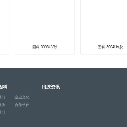
固科 3003UV胶
固科 3004UV胶
固科
用胶资讯
我们
·企业文化
资质
·合作伙伴
我们