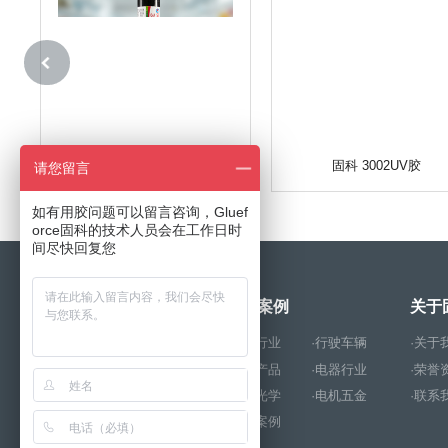
固科 3001UV胶
固科 3002UV胶
请您留言
如有用胶问题可以留言咨询，Gluef
orce固科的技术人员会在工作日时
间尽快回复您
产品中心
成功案例
关于
·厌氧胶
·解胶剂
·玩具行业
·行驶车辆
·关于
·环氧树脂胶
·结构胶
·电子产品
·电器行业
·荣誉
·PUR热熔胶
·硅胶
·照明光学
·电机五金
·联系
·UV胶
·瞬干胶
·其他案例