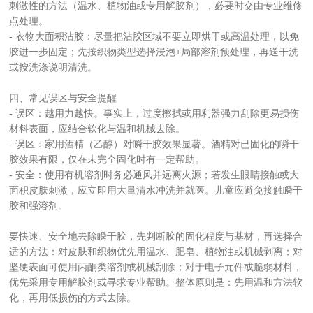
刺激性的方法（温水、植物油或专用解胶剂），必要时交由专业维修
点处理。
- 衣物大面积沾胶：尽量把沾胶区域不要立即烘干或高温处理，以免
胶进一步固定；先按织物类型选择浸泡+局部溶剂预处理，再送干洗
或按洗涤说明清洗。
四、常见误区与安全提醒
- 误区：越用力越快。事实上，过度擦拭或用利器强力刮除更易损伤
材料表面，应结合软化与温和机械去除。
- 误区：家用酒精（乙醇）对瞬干胶效果显著。酒精对已固化的瞬干
胶效果有限，仅在未完全固化时有一定帮助。
- 安全：使用有机溶剂时务必通风并远离火源；若发生眼睛接触或大
面积皮肤刺激，应立即用大量清水冲洗并就医。儿童应避免接触瞬干
胶和强溶剂。
要快速、安全地去除瞬干胶，先判断胶的固化程度与基材，再选择合
适的方法：对皮肤和织物优先用温水、肥皂、植物油或机械剥离；对
坚硬表面可使用丙酮类溶剂或机械刮除；对于电子元件或脆弱材料，
优先采用专用解胶剂或寻求专业帮助。整体原则是：先用温和方法软
化，再用低损伤的方式去除。