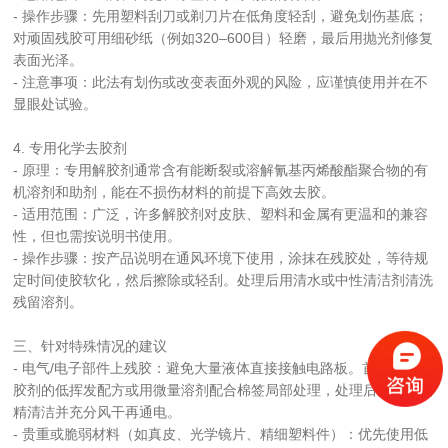
- 操作步骤：先用塑料刮刀或剃刀片在低角度轻刮，避免划伤基底；
对顽固残胶可用细砂纸（例如320–600目）轻磨，最后用抛光剂修复
表面光泽。
- 注意事项：此法有划伤或改变表面外观的风险，应谨慎使用并在不
显眼处试验。
4. 专用化学去胶剂
- 原理：专用解胶剂通常含有能断裂或溶解氰基丙烯酸酯聚合物的有
机溶剂和助剂，能在不损伤材料的前提下高效去胶。
- 适用范围：广泛，许多解胶剂对皮肤、塑料和金属有更温和的兼容
性，但也需按说明书使用。
- 操作步骤：按产品说明在通风环境下使用，涂抹在残胶处，等待规
定时间使胶软化，然后擦除或轻刮。处理后用清水或中性清洁剂清洗
残留溶剂。
三、针对特殊情况的建议
- 电气/电子部件上残胶：避免大量液体直接接触电路板。首选专用解
胶剂的低挥发配方或用微量溶剂配合棉签局部处理，处理后用无水酒
精清洁并充分风干再通电。
- 贵重或脆弱材料（如真皮、光学镜片、精细塑料件）：优先使用低