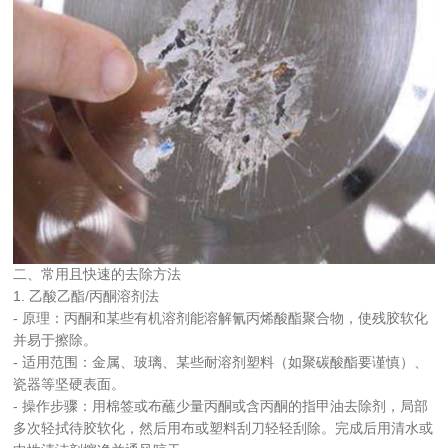
二、常用且快速的去除方法
1. 乙酸乙酯/丙酮溶剂法
- 原理：丙酮和某些有机溶剂能溶解氰丙烯酸酯聚合物，使残胶软化
并易于擦除。
- 适用范围：金属、玻璃、某些耐溶剂塑料（如聚碳酸酯要谨慎）、
瓷器等坚硬表面。
- 操作步骤：用棉签或布蘸少量丙酮或含丙酮的指甲油去除剂，局部
多次轻拭待胶软化，然后用布或塑料刮刀轻轻刮除。完成后用清水或