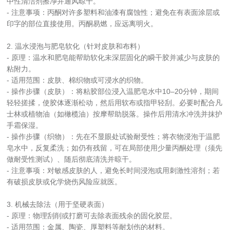
中性清洁剂擦净并通风晾干。
- 注意事项：丙酮对许多塑料和油漆有腐蚀性；避免在有表面涂层或
印字的部位直接使用。丙酮易燃，应远离明火。
2. 温水浸泡与肥皂软化（针对皮肤和布料）
- 原理：温水和肥皂能帮助软化未深层固化的瞬干胶并减少与皮肤的
粘附力。
- 适用范围：皮肤、棉织物或可浸水的织物。
- 操作步骤（皮肤）：将粘胶部位浸入温肥皂水中10–20分钟，期间
轻轻搓揉，使胶体逐渐松动，然后用软布或指甲轻刮。必要时配合凡
士林或植物油（如橄榄油）按摩帮助脱落。操作后用清水冲洗并抹护
手霜保湿。
- 操作步骤（织物）：先在不显眼处试验耐受性；将衣物浸泡于温肥
皂水中，反复柔洗；如仍有残留，可在局部使用少量丙酮处理（须先
做耐受性测试）、随后彻底清洗并晾干。
- 注意事项：对敏感皮肤的人，避免长时间浸泡或用刺激性溶剂；若
有破损皮肤或化学烧伤风险应就医。
3. 机械去除法（用于坚硬表面）
- 原理：物理刮削或打磨可去除表面残余的固化胶层。
- 适用范围：金属、陶瓷、厚塑料等耐划伤的材料。