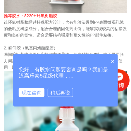
推荐胶水：
8220H环氧树脂胶 
该环氧树脂胶经过特殊配方设计，含有能够渗透到PP表面微观孔隙
的低粘度树脂成分，配合合理的固化剂比例，能够实现较高的粘接强
度和良好的韧性。适合需要结构强度和耐久性的PP部件粘接。
2. 瞬间胶（氰基丙烯酸酯胶）  
瞬间胶以其快速固化和操作方便著称，但在粘接PP时，由于界面张
×
力问题，单独使用经常难以获得理想强度。一般需要搭配促进剂使
用，以激活PP表面并催化胶水固化，从而提升粘接力。
您好，有胶水问题要咨询是吗？我们是
汉高乐泰5星级代理，...
现在咨询
稍后再说