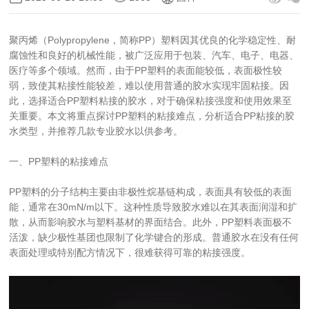
聚丙烯（Polypropylene，简称PP）塑料因其优良的化学稳定性、耐
腐蚀性和良好的机械性能，被广泛应用于包装、汽车、电子、电器、
医疗等多个领域。然而，由于PP塑料的表面能较低，表面极性较
弱，致使其粘接性能较差，难以使用普通的胶水实现牢固粘接。因
此，选择适合PP塑料粘接的胶水，对于确保粘接强度和使用效果至
关重要。本文将重点探讨PP塑料的粘接难点，分析适合PP粘接的胶
水类型，并推荐几款专业胶水以供参考。
一、PP塑料的粘接难点
PP塑料的分子结构主要由非极性烷基链构成，表面具有较低的表面
能，通常在30mN/m以下。这种性质导致胶水难以在其表面润湿和扩
散，从而影响胶水与塑料基材的界面结合。此外，PP塑料表面极不
活泼，缺少极性基团也限制了化学键合的形成。普通胶水在没有任何
表面处理或特别配方情况下，很难获得可靠的粘接强度。