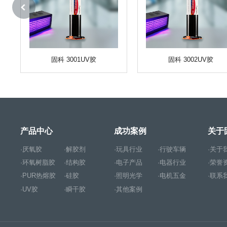
固科 3001UV胶
固科 3002UV胶
产品中心
成功案例
关于
·厌氧胶
·解胶剂
·玩具行业
·行驶车辆
·关于
·环氧树脂胶
·结构胶
·电子产品
·电器行业
·荣誉
·PUR热熔胶
·硅胶
·照明光学
·电机五金
·联系
·UV胶
·瞬干胶
·其他案例