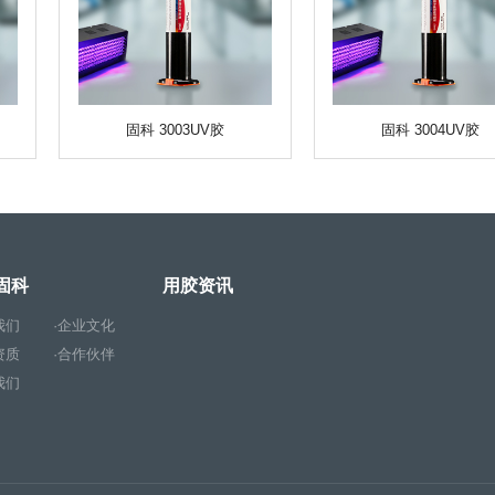
固科 3003UV胶
固科 3004UV胶
固科
用胶资讯
我们
·企业文化
资质
·合作伙伴
我们