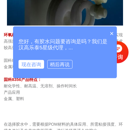
×
环氧树脂胶：
推荐
固科8356双组分环氧树脂胶
，混合均匀后可实现
您好，有胶水问题要咨询是吗？我们是
高强度的粘接，适用于POM与其他材料之间的粘接，尤其适合要求
汉高乐泰5星级代理，...
较高强度和耐久性的应用。
固科8356环氧树脂胶专为高强度结构粘合应用而设计，其配方可为
现在咨询
稍后再说
金属和塑料基材提供快速初固、优异的粘接性能和耐湿热性能。
固科8356产品特点：
耐化学性、耐高温、无溶剂、操作时间长
产品应用
金属、塑料
在选择胶水中，需要根据POM材料的具体应用、所需粘接强度、环